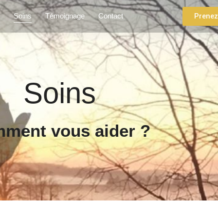
e
Soins
Témoignage
Contact
Prenez
Soins
ment vous aider ?