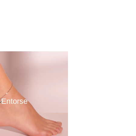
ausée
douleur à la cheville
Une
sure soudaine comme un coup,
 un faux mouvement. Elle peut
nir au fil du temps à cause de
Entorse
s répétitifs, par exemple.
tructures peuvent causer de la
me les tendons, les ligaments,
les nerfs et les os.