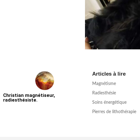
Articles à lire
Magnétisme
Radiesthésie
Christian magnétiseur,
radiesthésiste.
Soins énergétique
Pierres de lithothérapie